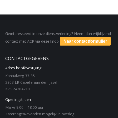
Geïnteresseerd in onze dienstverlening? Neem dan vrijblijvend
contact met ACP via deze knop
Naar contactformulier
CONTACTGEGEVENS
Adres hoofdvestiging:
Kanaalweg 33-35
2903 LR Capelle aan den IJssel
KvK 24384710
Openingstijden
Ma-vr 9.00 – 18.00 uur
Zaterdagen/avonden mogelijk in overleg