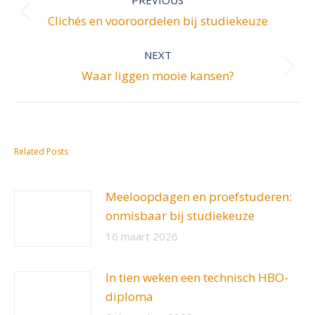
navigation
PREVIOUS
Previous
Clichés en vooroordelen bij studiekeuze
post:
NEXT
Next
Waar liggen mooie kansen?
post:
Related Posts
Meeloopdagen en proefstuderen:
onmisbaar bij studiekeuze
16 maart 2026
In tien weken een technisch HBO-
diploma