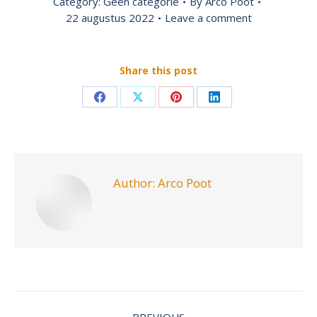
Category:
Geen categorie
By
Arco Poot
22 augustus 2022
Leave a comment
Share this post
Share
Share
Share
Share
on
on
on
on
Facebook
X
Pinterest
LinkedIn
Author:
Arco Poot
Post