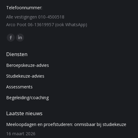
Telefoonnummer:
Alle vestigingen 010-4500518
Arco Poot 06-13619957 (ook WhatsApp)
Find us on:
Facebook
Linkedin
page
page
Diensten
opens
opens
Beroepskeuze-advies
in
in
new
new
Studiekeuze-advies
window
window
Assessments
Begeleiding/coaching
Laatste nieuws
Meeloopdagen en proefstuderen: onmisbaar bij studiekeuze
16 maart 2026