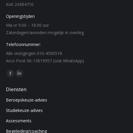
KvK 24384710
Openingstijden
Ma-vr 9.00 – 18.00 uur
Zaterdagen/avonden mogelijk in overleg
Telefoonnummer:
Alle vestigingen 010-4500518
Arco Poot 06-13619957 (ook WhatsApp)
Find us on:
Facebook
Linkedin
page
page
Diensten
opens
opens
Beroepskeuze-advies
in
in
new
new
Studiekeuze-advies
window
window
Assessments
Begeleiding/coaching