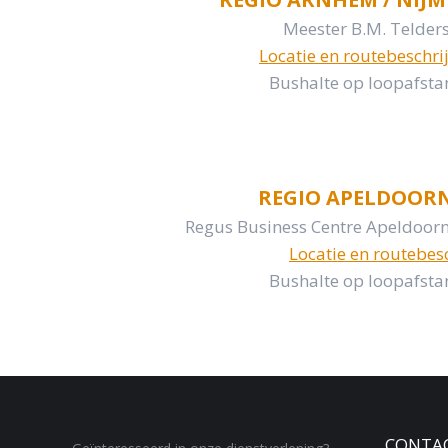
Meester B.M. Telder
Locatie en routebeschr
Bushalte op loopafstan
REGIO APELDOORN
Regus Business Centre Apeldoorn
Locatie en routebes
Bushalte op loopafstan
CONTA