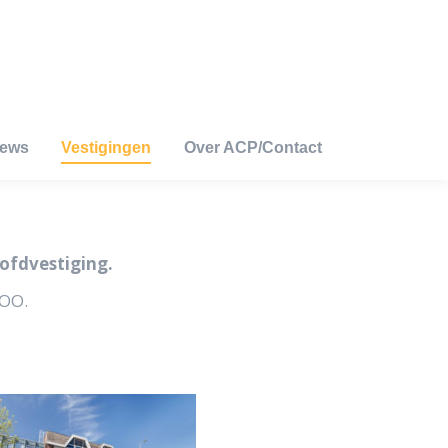
iews
Vestigingen
Over ACP/Contact
iews
Vestigingen
Over ACP/Contact
ofdvestiging.
TOO.