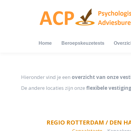
Home
Beroepskeuzetests
Overzic
Home
Beroepskeuzetests
Overzic
Hieronder vind je een
overzicht van onze ves
De andere locaties zijn onze
flexibele vestigin
REGIO ROTTERDAM / DEN H
Canaalstaete
– Kanaalweg 