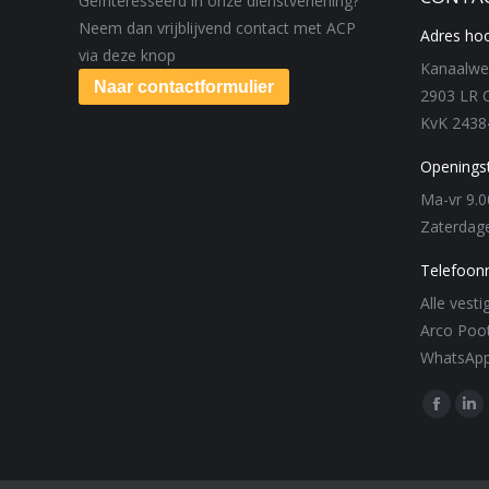
Geïnteresseerd in onze dienstverlening?
Neem dan vrijblijvend contact met ACP
Adres hoo
via deze knop
Kanaalwe
Naar contactformulier
2903 LR C
KvK 2438
Openingst
Ma-vr 9.0
Zaterdage
Telefoon
Alle vest
Arco Poo
WhatsApp
Find us o
Facebo
Li
page
pa
opens
op