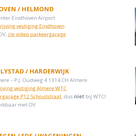
HOVEN / HELMOND
nter Eindhoven Airport
rijving vestiging Eindhoven
OV,
zie video parkeergarage
ELYSTAD / HARDERWIJK
ere – P.J. Oudweg 4 1314 CH Almere
ijving vestiging Almere WTC
rgarage P12 Schoutstraat
, dus
niet
bij WTC!
eikbaar met OV
EGEN / EDE / WAGENINGEN