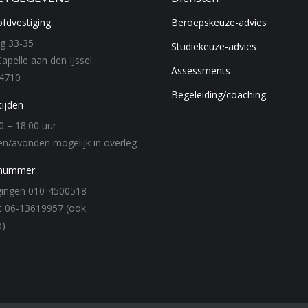
fdvestiging:
Beroepskeuze-advies
g 33-35
Studiekeuze-advies
apelle aan den IJssel
Assessments
4710
Begeleiding/coaching
ijden
0 – 18.00 uur
n/avonden mogelijk in overleg
nummer:
igingen 010-4500518
t 06-13619957 (ook
)
n:
ok
nkedin
ge
ens