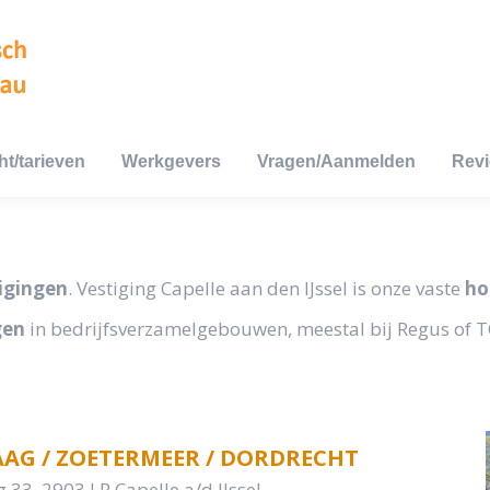
ht/tarieven
Werkgevers
Vragen/Aanmelden
Rev
ht/tarieven
Werkgevers
Vragen/Aanmelden
Rev
tigingen
. Vestiging Capelle aan den IJssel is onze vaste
ho
gen
in bedrijfsverzamelgebouwen, meestal bij Regus of 
AAG / ZOETERMEER / DORDRECHT
33, 2903 LR Capelle a/d IJssel