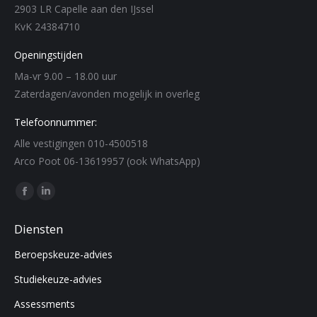
2903 LR Capelle aan den IJssel
KvK 24384710
Openingstijden
Ma-vr 9.00 – 18.00 uur
Zaterdagen/avonden mogelijk in overleg
Telefoonnummer:
Alle vestigingen 010-4500518
Arco Poot 06-13619957 (ook WhatsApp)
Find us on:
Facebook
Linkedin
page
page
Diensten
opens
opens
Beroepskeuze-advies
in
in
new
new
Studiekeuze-advies
window
window
Assessments