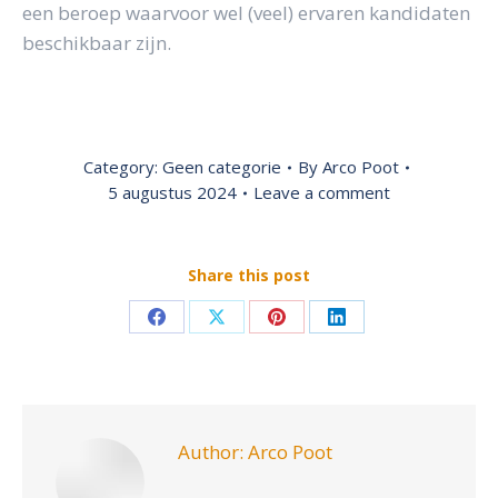
een beroep waarvoor wel (veel) ervaren kandidaten
beschikbaar zijn.
Category:
Geen categorie
By
Arco Poot
5 augustus 2024
Leave a comment
Share this post
Share
Share
Share
Share
on
on
on
on
Facebook
X
Pinterest
LinkedIn
Author:
Arco Poot