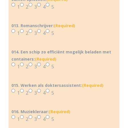
1
2
3
4
5
013. Romanschrijver:
(Required)
1
2
3
4
5
014. Een schip zo efficiënt mogelijk beladen met
containers:
(Required)
1
2
3
4
5
015. Werken als doktersassistent:
(Required)
1
2
3
4
5
016. Muziekleraar:
(Required)
1
2
3
4
5