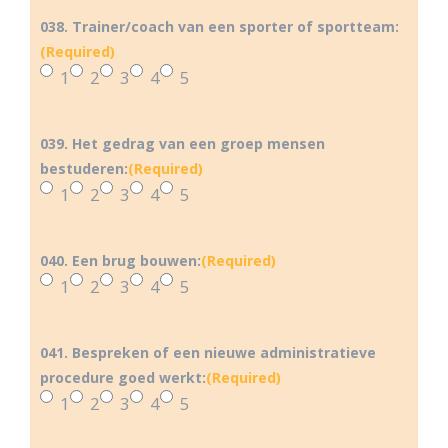
038. Trainer/coach van een sporter of sportteam:
(Required)
1
2
3
4
5
039. Het gedrag van een groep mensen
bestuderen:
(Required)
1
2
3
4
5
040. Een brug bouwen:
(Required)
1
2
3
4
5
041. Bespreken of een nieuwe administratieve
procedure goed werkt:
(Required)
1
2
3
4
5