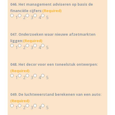
046. Het management adviseren op basis de
financiële cijfers:
(Required)
1
2
3
4
5
047. Onderzoeken waar nieuwe afzetmarkten
liggen:
(Required)
1
2
3
4
5
048. Het decor voor een toneelstuk ontwerpen:
(Required)
1
2
3
4
5
049. De luchtweerstand berekenen van een auto:
(Required)
1
2
3
4
5