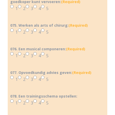
goedkoper kunt vervoeren:
(Required)
1
2
3
4
5
075. Werken als arts of chirurg:
(Required)
1
2
3
4
5
076. Een musical componeren:
(Required)
1
2
3
4
5
077. Opvoedkundig advies geven:
(Required)
1
2
3
4
5
078. Een trainingsschema opstellen:
1
2
3
4
5