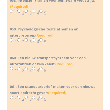
058. Intensief trainen voor een zware wedstrijd:
(Required)
1
2
3
4
5
059. Psychologische tests afnemen en
interpreteren:
(Required)
1
2
3
4
5
060. Een nieuw transportsysteem voor een
autofabriek ontwikkelen:
(Required)
1
2
3
4
5
061. Een standaardbrief maken voor een nieuwe
soort opdrachtgever:
(Required)
1
2
3
4
5