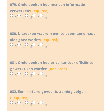
079. Onderzoeken hoe mensen informatie
verwerken:
(Required)
1
2
3
4
5
080. Uitzoeken waarom een telecom-zendmast
niet goed werkt:
(Required)
1
2
3
4
5
081. Onderzoeken hoe er op kantoor efficiënter
gewerkt kan worden:
(Required)
1
2
3
4
5
082. Een militaire gevechtstraining volgen:
(Required)
1
2
3
4
5