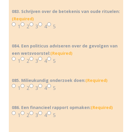
083. Schrijven over de betekenis van oude rituelen:
(Required)
1
2
3
4
5
084. Een politicus adviseren over de gevolgen van
een wetsvoorstel:
(Required)
1
2
3
4
5
085. Milieukundig onderzoek doen:
(Required)
1
2
3
4
5
086. Een financieel rapport opmaken:
(Required)
1
2
3
4
5