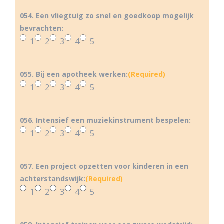
054. Een vliegtuig zo snel en goedkoop mogelijk
bevrachten:
1
2
3
4
5
055. Bij een apotheek werken:
(Required)
1
2
3
4
5
056. Intensief een muziekinstrument bespelen:
1
2
3
4
5
057. Een project opzetten voor kinderen in een
achterstandswijk:
(Required)
1
2
3
4
5