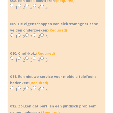
008. Een boek illustreren:
(Required)
1
2
3
4
5
009. De eigenschappen van elektromagnetische
velden onderzoeken:
(Required)
1
2
3
4
5
010. Chef-kok:
(Required)
1
2
3
4
5
011. Een nieuwe service voor mobiele telefoons
bedenken:
(Required)
1
2
3
4
5
012. Zorgen dat partijen een juridisch probleem
samen oplossen:
(Required)