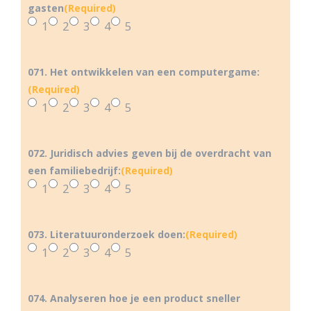
gasten
(Required)
1
2
3
4
5
071. Het ontwikkelen van een computergame:
(Required)
1
2
3
4
5
072. Juridisch advies geven bij de overdracht van
een familiebedrijf:
(Required)
1
2
3
4
5
073. Literatuuronderzoek doen:
(Required)
1
2
3
4
5
074. Analyseren hoe je een product sneller