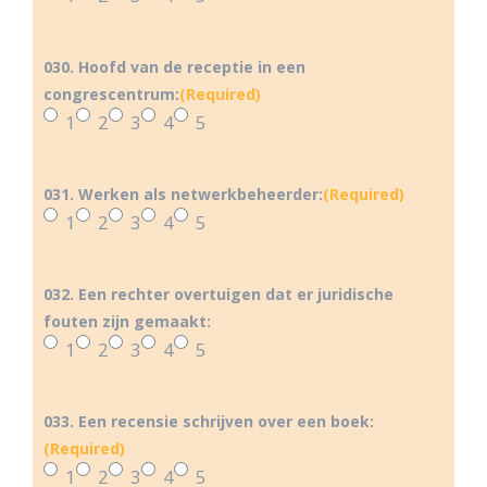
030. Hoofd van de receptie in een
congrescentrum:
(Required)
1
2
3
4
5
031. Werken als netwerkbeheerder:
(Required)
1
2
3
4
5
032. Een rechter overtuigen dat er juridische
fouten zijn gemaakt:
1
2
3
4
5
033. Een recensie schrijven over een boek:
(Required)
1
2
3
4
5