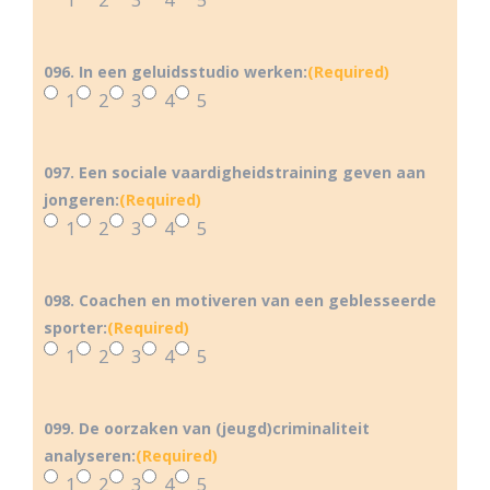
096. In een geluidsstudio werken:
(Required)
1
2
3
4
5
097. Een sociale vaardigheidstraining geven aan
jongeren:
(Required)
1
2
3
4
5
098. Coachen en motiveren van een geblesseerde
sporter:
(Required)
1
2
3
4
5
099. De oorzaken van (jeugd)criminaliteit
analyseren:
(Required)
1
2
3
4
5