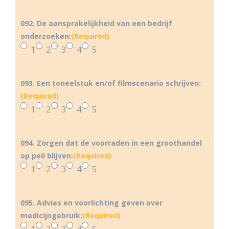
092. De aansprakelijkheid van een bedrijf
onderzoeken:
(Required)
1
2
3
4
5
093. Een toneelstuk en/of filmscenario schrijven:
(Required)
1
2
3
4
5
094. Zorgen dat de voorraden in een groothandel
op peil blijven:
(Required)
1
2
3
4
5
095. Advies en voorlichting geven over
medicijngebruik:
(Required)
1
2
3
4
5