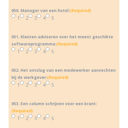
050. Manager van een hotel:
(Required)
1
2
3
4
5
051. Klanten adviseren over het meest geschikte
softwareprogramma:
(Required)
1
2
3
4
5
052. Het ontslag van een medewerker aanvechten
bij de werkgever:
(Required)
1
2
3
4
5
053. Een column schrijven voor een krant:
(Required)
1
2
3
4
5