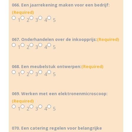
066. Een jaarrekening maken voor een bedrijf:
(Required)
1
2
3
4
5
067. Onderhandelen over de inkoopprijs:
(Required)
1
2
3
4
5
068. Een meubelstuk ontwerpen:
(Required)
1
2
3
4
5
069. Werken met een elektronenmicroscoop:
(Required)
1
2
3
4
5
070. Een catering regelen voor belangrijke