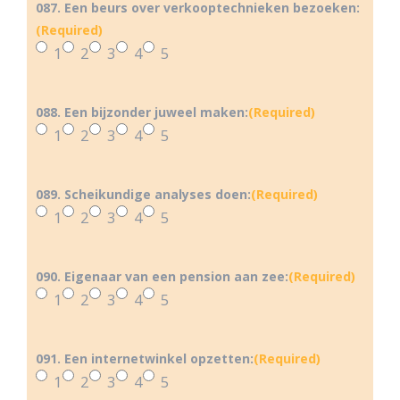
087. Een beurs over verkooptechnieken bezoeken:
(Required)
1
2
3
4
5
088. Een bijzonder juweel maken:
(Required)
1
2
3
4
5
089. Scheikundige analyses doen:
(Required)
1
2
3
4
5
090. Eigenaar van een pension aan zee:
(Required)
1
2
3
4
5
091. Een internetwinkel opzetten:
(Required)
1
2
3
4
5