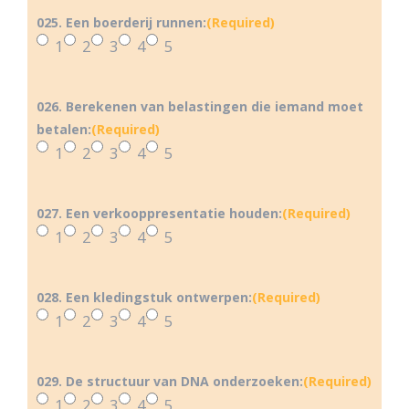
025. Een boerderij runnen:
(Required)
1
2
3
4
5
026. Berekenen van belastingen die iemand moet
betalen:
(Required)
1
2
3
4
5
027. Een verkooppresentatie houden:
(Required)
1
2
3
4
5
028. Een kledingstuk ontwerpen:
(Required)
1
2
3
4
5
029. De structuur van DNA onderzoeken:
(Required)
1
2
3
4
5