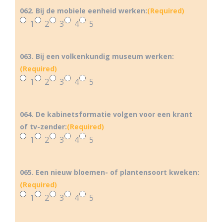
062. Bij de mobiele eenheid werken:
(Required)
1
2
3
4
5
063. Bij een volkenkundig museum werken:
(Required)
1
2
3
4
5
064. De kabinetsformatie volgen voor een krant
of tv-zender:
(Required)
1
2
3
4
5
065. Een nieuw bloemen- of plantensoort kweken:
(Required)
1
2
3
4
5