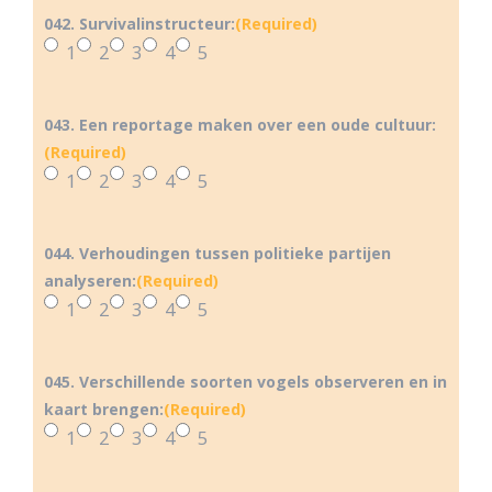
042. Survivalinstructeur:
(Required)
1
2
3
4
5
043. Een reportage maken over een oude cultuur:
(Required)
1
2
3
4
5
044. Verhoudingen tussen politieke partijen
analyseren:
(Required)
1
2
3
4
5
045. Verschillende soorten vogels observeren en in
kaart brengen:
(Required)
1
2
3
4
5