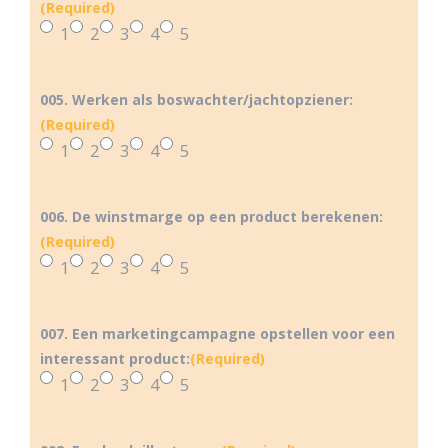
(Required)
1
2
3
4
5
005. Werken als boswachter/jachtopziener:
(Required)
1
2
3
4
5
006. De winstmarge op een product berekenen:
(Required)
1
2
3
4
5
007. Een marketingcampagne opstellen voor een
interessant product:
(Required)
1
2
3
4
5