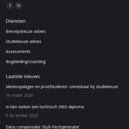
Find us on:
Facebook
Linkedin
page
page
Diensten
opens
opens
Beroepskeuze-advies
in
in
new
new
Studiekeuze-advies
window
window
Assessments
Begeleiding/coaching
Laatste nieuws
Meeloopdagen en proefstuderen: onmisbaar bij studiekeuze
16 maart 2026
In tien weken een technisch HBO-diploma
6 december 2025
Extra compensatie ‘Stufi-Pechgeneratie’