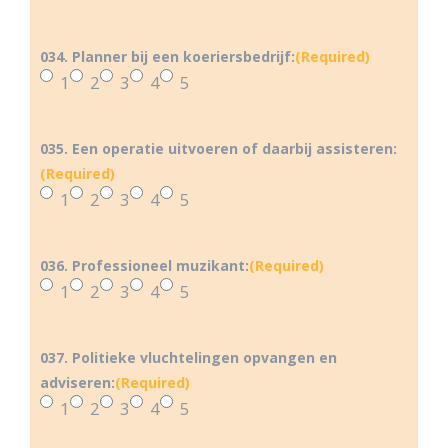
034. Planner bij een koeriersbedrijf:
(Required)
1
2
3
4
5
035. Een operatie uitvoeren of daarbij assisteren:
(Required)
1
2
3
4
5
036. Professioneel muzikant:
(Required)
1
2
3
4
5
037. Politieke vluchtelingen opvangen en
adviseren:
(Required)
1
2
3
4
5