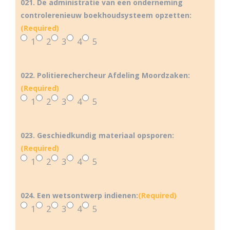
021. De administratie van een onderneming
controlerenieuw boekhoudsysteem opzetten:
(Required)
1
2
3
4
5
022. Politierechercheur Afdeling Moordzaken:
(Required)
1
2
3
4
5
023. Geschiedkundig materiaal opsporen:
(Required)
1
2
3
4
5
024. Een wetsontwerp indienen:
(Required)
1
2
3
4
5