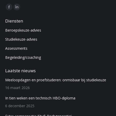
Find us on:
Facebook
Linkedin
page
page
Diensten
opens
opens
Beroepskeuze-advies
in
in
new
new
Studiekeuze-advies
window
window
Assessments
Begeleiding/coaching
Laatste nieuws
Meeloopdagen en proefstuderen: onmisbaar bij studiekeuze
16 maart 2026
In tien weken een technisch HBO-diploma
6 december 2025