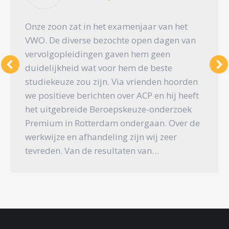
Onze zoon zat in het examenjaar van het
VWO. De diverse bezochte open dagen van
vervolgopleidingen gaven hem geen
duidelijkheid wat voor hem de beste
studiekeuze zou zijn. Via vrienden hoorden
we positieve berichten over ACP en hij heeft
het uitgebreide Beroepskeuze-onderzoek
Premium in Rotterdam ondergaan. Over de
werkwijze en afhandeling zijn wij zeer
tevreden. Van de resultaten van…