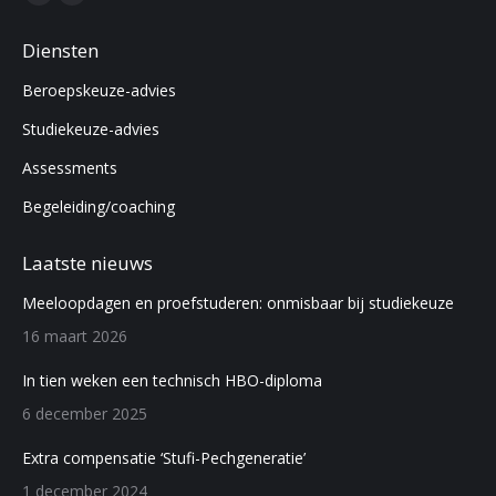
Facebook
Linkedin
page
page
Diensten
opens
opens
Beroepskeuze-advies
in
in
new
new
Studiekeuze-advies
window
window
Assessments
Begeleiding/coaching
Laatste nieuws
Meeloopdagen en proefstuderen: onmisbaar bij studiekeuze
16 maart 2026
In tien weken een technisch HBO-diploma
6 december 2025
Extra compensatie ‘Stufi-Pechgeneratie’
1 december 2024