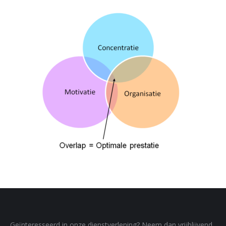
Geïnteresseerd in onze dienstverlening? Neem dan vrijblijvend