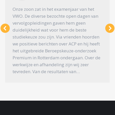
Onze zoon zat in het examenjaar van het
VWO. De diverse bezochte open dagen van
vervolgopleidingen gaven hem geen
duidelijkheid wat voor hem de beste
studiekeuze zou zijn. Via vrienden hoorden
we positieve berichten over ACP en hij heeft
het uitgebreide Beroepskeuze-onderzoek
Premium in Rotterdam ondergaan. Over de
werkwijze en afhandeling zijn wij zeer
tevreden. Van de resultaten van…