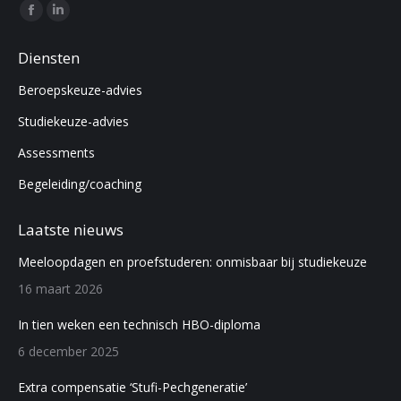
Find us on:
Facebook
Linkedin
page
page
Diensten
opens
opens
Beroepskeuze-advies
in
in
new
new
Studiekeuze-advies
window
window
Assessments
Begeleiding/coaching
Laatste nieuws
Meeloopdagen en proefstuderen: onmisbaar bij studiekeuze
16 maart 2026
In tien weken een technisch HBO-diploma
6 december 2025
Extra compensatie ‘Stufi-Pechgeneratie’