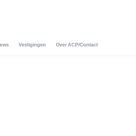
iews
Vestigingen
Over ACP/Contact
iews
Vestigingen
Over ACP/Contact