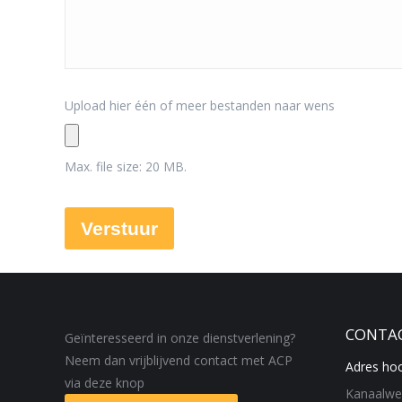
Upload hier één of meer bestanden naar wens
Max. file size: 20 MB.
CONTA
Geïnteresseerd in onze dienstverlening?
Neem dan vrijblijvend contact met ACP
Adres hoo
via deze knop
Kanaalwe