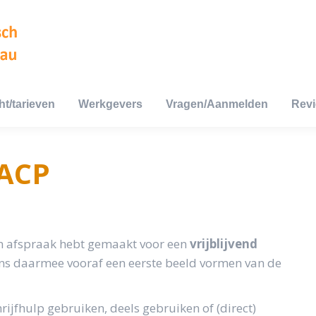
ht/tarieven
Werkgevers
Vragen/Aanmelden
Rev
ht/tarieven
Werkgevers
Vragen/Aanmelden
Rev
 ACP
 een afspraak hebt gemaakt voor een
vrijblijvend
ons daarmee vooraf een eerste beeld vormen van de
rijfhulp gebruiken, deels gebruiken of (direct)