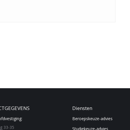
CTGEGEVENS
Diensten
fdvestiging:
Beroepskeuze-advies
g 33-35
Studiekeuze-advies