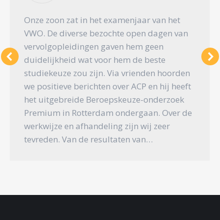
Onze zoon zat in het examenjaar van het
VWO. De diverse bezochte open dagen van
vervolgopleidingen gaven hem geen
duidelijkheid wat voor hem de beste
studiekeuze zou zijn. Via vrienden hoorden
we positieve berichten over ACP en hij heeft
het uitgebreide Beroepskeuze-onderzoek
Premium in Rotterdam ondergaan. Over de
werkwijze en afhandeling zijn wij zeer
tevreden. Van de resultaten van…