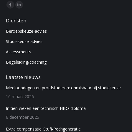
Find us on:
Facebook
Linkedin
page
page
Diensten
opens
opens
Beroepskeuze-advies
in
in
new
new
Studiekeuze-advies
window
window
Assessments
Begeleiding/coaching
Laatste nieuws
Meeloopdagen en proefstuderen: onmisbaar bij studiekeuze
16 maart 2026
In tien weken een technisch HBO-diploma
6 december 2025
Extra compensatie ‘Stufi-Pechgeneratie’