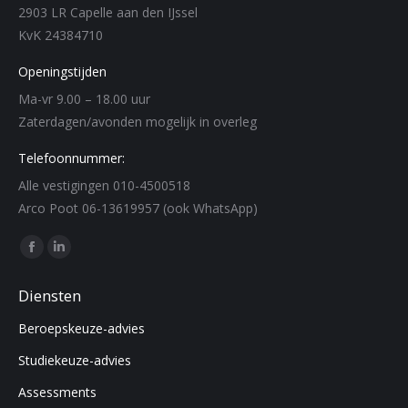
2903 LR Capelle aan den IJssel
KvK 24384710
Openingstijden
Ma-vr 9.00 – 18.00 uur
Zaterdagen/avonden mogelijk in overleg
Telefoonnummer:
Alle vestigingen 010-4500518
Arco Poot 06-13619957 (ook WhatsApp)
Find us on:
Facebook
Linkedin
page
page
Diensten
opens
opens
Beroepskeuze-advies
in
in
new
new
Studiekeuze-advies
window
window
Assessments