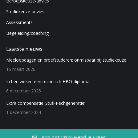
Beroepskeuze-advies
in
in
new
new
Studiekeuze-advies
window
window
Assessments
Begeleiding/coaching
Laatste nieuws
Meeloopdagen en proefstuderen: onmisbaar bij studiekeuze
16 maart 2026
In tien weken een technisch HBO-diploma
6 december 2025
Extra compensatie ‘Stufi-Pechgeneratie’
1 december 2024
App ons vrijblijvend je vraag