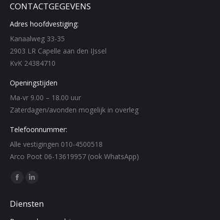
CONTACTGEGEVENS
Adres hoofdvestiging:
Kanaalweg 33-35
2903 LR Capelle aan den IJssel
KvK 24384710
Openingstijden
Ma-vr 9.00 – 18.00 uur
Zaterdagen/avonden mogelijk in overleg
Telefoonnummer:
Alle vestigingen 010-4500518
Arco Poot 06-13619957 (ook WhatsApp)
Find us on:
Facebook
Linkedin
page
page
Diensten
opens
opens